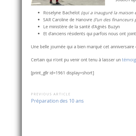
Roselyne Bachelot
(qui a inauguré la maison e
SAR Caroline de Hanovre
(l’un des financeurs 
Le ministère de la santé d’Agnès Buzyn
Et d’anciens résidents qui parfois nous ont join
Une belle journée qui a bien marqué cet anniversaire
Certain qui n’ont pu venir ont tenu à laisser un
témoi
[print_gllr id=1961 display=short]
Navigation
PREVIOUS ARTICLE
Previous
Préparation des 10 ans
de
Article:
l’article