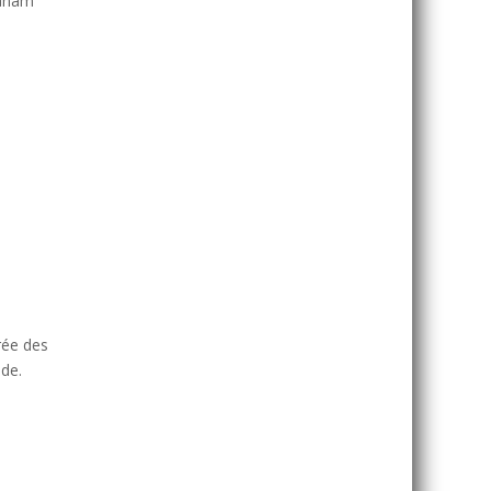
zanam
rée des
ide.
u