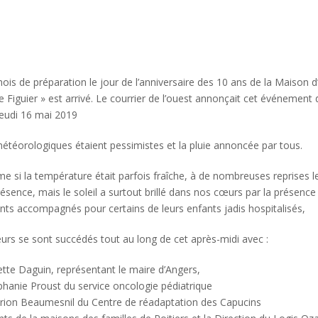
ois de préparation le jour de l’anniversaire des 10 ans de la Maison d
e Figuier » est arrivé. Le courrier de l’ouest annonçait cet événement
jeudi 16 mai 2019
météorologiques étaient pessimistes et la pluie annoncée par tous.
 si la température était parfois fraîche, à de nombreuses reprises le
résence, mais le soleil a surtout brillé dans nos cœurs par la présence
ents accompagnés pour certains de leurs enfants jadis hospitalisés,
teurs se sont succédés tout au long de cet après-midi avec :
te Daguin, représentant le maire d’Angers,
hanie Proust du service oncologie pédiatrique
rion Beaumesnil du Centre de réadaptation des Capucins