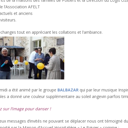
ts de la maisons des familles de Poitiers et la Direction du Logis O
 l’Association AFELT
ctuels et anciens
visiteurs.
hanges tout en appréciant les collations et l’ambiance.
midi a été animé par le groupe
BALBAZAR
qui par leur musique Inspi
cales a donné une couleur supplémentaire au soleil angevin parfois tim
z sur l’image pour danser !
ux messages d’invités ne pouvant se déplacer nous ont témoigné d
porté par la Maison d’Accueil Hospitalière « Le Figuier » comme :