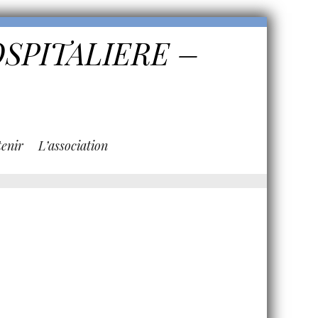
OSPITALIERE –
enir
L’association