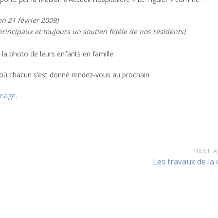
n 21 février 2009)
principaux et toujours un soutien fidèle de nos résidents)
t la photo de leurs enfants en famille
 où chacun s’est donné rendez-vous au prochain.
gnage
.
NEXT A
Next
Les travaux de la 
Article: