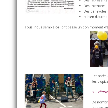
Des représentan
Des membres de
Des bénévoles a
et bien d’autres 
Tous, nous semble-t-il, ont passé un bon moment d’éc
Cet après-
iles tropi
<— clique
De nombre
soutien ap