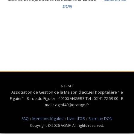
DON
A.G.M.F
Association de Gestion de la Maison d'accueil hospitalière "le
Figuier" - 8, rue du Figuier - 49100 ANGERS Tel : 02 41 72 59 00 - E-
mail : agmf49@orange.fr
FAQ
Mentions légales
Livre d’OR
Faire un DON
Copyright © 2026 AGMF. All rights reserved.