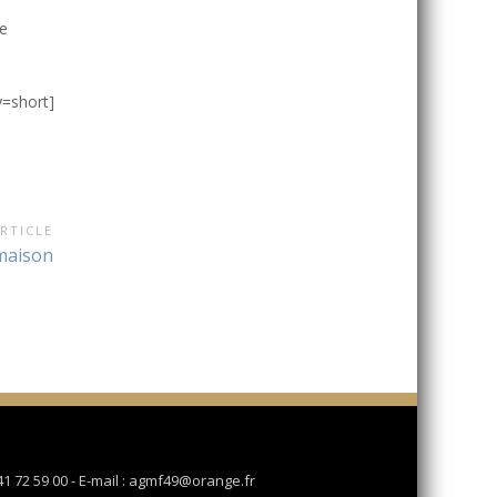
e
y=short]
RTICLE
 maison
 41 72 59 00 - E-mail : agmf49@orange.fr