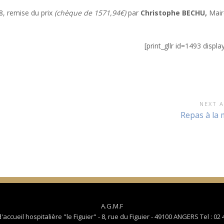
18, remise du prix
(chèque de 1571,94€)
par
Christophe BECHU,
Mair
[print_gllr id=1493 displa
NEXT A
Next
Repas à la
Article:
A.G.M.F
ccueil hospitalière "le Figuier" - 8, rue du Figuier - 49100 ANGERS Tel : 02