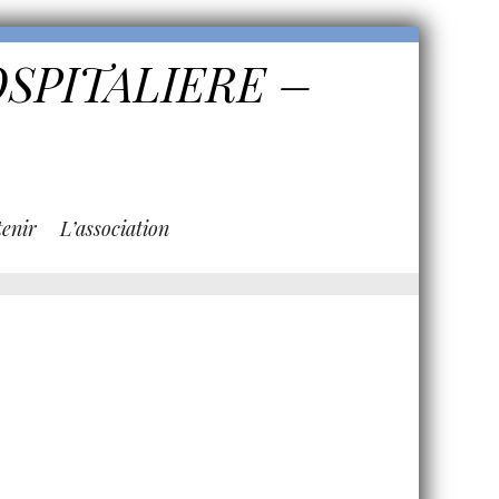
OSPITALIERE –
enir
L’association