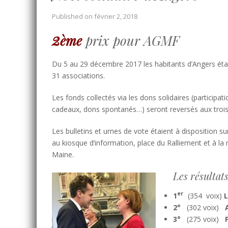
Published on
février 2, 2018
2
ème
prix pour AGMF
Du 5 au 29 décembre 2017 les habitants d’Angers étaie
31 associations.
Les fonds collectés via les dons solidaires (participa
cadeaux, dons spontanés…) seront reversés aux trois 
Les bulletins et urnes de vote étaient à disposition su
au kiosque d’information, place du Ralliement et à la
Maine.
Les résultat
er
1
(354 voix)
L
2°
(302 voix)
3°
(275 voix)